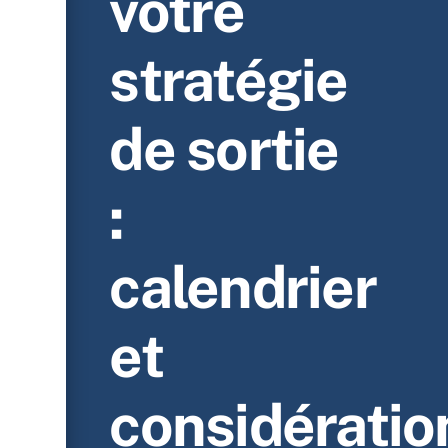
votre
stratégie
de sortie
:
calendrier
et
considératio